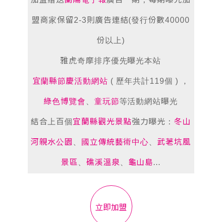
盟商家保留2-3則廣告連結(發行份數40000
份以上)
雅虎奇摩排序優先曝光本站
宜蘭縣節慶活動網站
( 歷年共計119個 ) ，
綠色博覽會
、
童玩節
等活動網站曝光
結合上百個
宜蘭縣觀光景點
強力曝光：
冬山
河親水公園
、
國立傳統藝術中心
、
武荖坑風
景區
、
礁溪溫泉
、
龜山島
...